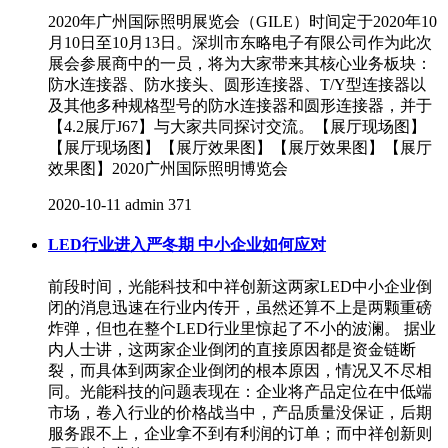
2020年广州国际照明展览会（GILE）时间定于2020年10
月10日至10月13日。深圳市东略电子有限公司作为此次
展会参展商中的一员，将为大家带来其核心业务板块：
防水连接器、防水接头、圆形连接器、T/Y型连接器以
及其他多种规格型号的防水连接器和圆形连接器，并于
【4.2展厅J67】与大家共同探讨交流。【展厅现场图】
【展厅现场图】【展厅效果图】【展厅效果图】【展厅
效果图】2020广州国际照明博览会
2020-10-11
admin
371
LED行业进入严冬期 中小企业如何应对
前段时间，光能科技和中祥创新这两家LED中小企业倒
闭的消息迅速在行业内传开，虽然还算不上是两颗重磅
炸弹，但也在整个LED行业里惊起了不小的波澜。 据业
内人士讲，这两家企业倒闭的直接原因都是资金链断
裂，而具体到两家企业倒闭的根本原因，情况又不尽相
同。光能科技的问题表现在：企业将产品定位在中低端
市场，卷入行业的价格战当中，产品质量没保证，后期
服务跟不上，企业拿不到有利润的订单；而中祥创新则