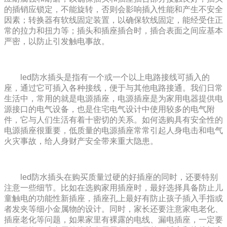
的插销应锁定，不能旋转，否则会影响插入性能和产生不安全
因素；转换器有软线固定装置，以确保软线固定，能经受住正
常的拉力和扭力等；插头和插座插合时，插合表面之间应基本
严密，以防止引发触电事故。
led防水插头是指有一个或一个以上电路接线可插入的
座，通过它可插入各种接线，便于与其他电路接通。我们日常
生活中，常用的就是电源插座，电源插座是为家用电器提供电
源接口的电气设备，也是住宅电气设计中使用较多的电气附
件，它与人们生活有着十密切的关系。如何选购具有安全性的
电源插座很重要，低质量的电源插座常常引起人身电击和电气
火灾事故，给人身财产安全带来重大隐患。
led防水插头在购买质量过硬的好插座的同时，还要特别
注意一些细节。比如在选购家用插座时，最好选择具备防止儿
童触电的功能性新插座，插座孔上最好有防止孩子插入手指或
者发夹等细小金属物的设计。同时，家长还要注意家电老化、
插座老化等问题，如果家里有裸露的电线、漏电插座，一定要