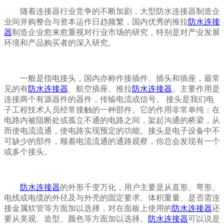
随着连接器行业竞争的不断加剧，大型防水连接器制造企
业间并购整合与资本运作日趋频繁，国内优秀的推拉
防水连接
器
制造企业愈来愈重视对行业市场的研究，特别是对产业发展
环境和产品购买者的深入研究。
一般是指电接头，国内亦称作接插件、插头和插座，最常
见的有
防水连接器
、航空插座、推拉
防水连接器
。主要作用是
连接两个有源器件的器件，传输电流或信号。 接头是我们电
子工程技术人员经常接触的一种部件。它的作用非常单纯：在
电路内被阻断处或孤立不通的电路之间，架起沟通的桥梁，从
而使电流流通，使电路实现预定的功能。接头是电子设备中不
可缺少的部件，顺着电流流通的通路观察，你总会发现有一个
或多个接头。
防水连接器
的外形千变万化，用户主要是从直形、弯形、
电线或电缆的外径及与外壳的固定要求、体积重量、是否需连
接金属软管等方面加以选择，对在面板上使用的
防水连接器
还
要从美观、造型、颜色等方面加以选择。
防水连接器
可以说是